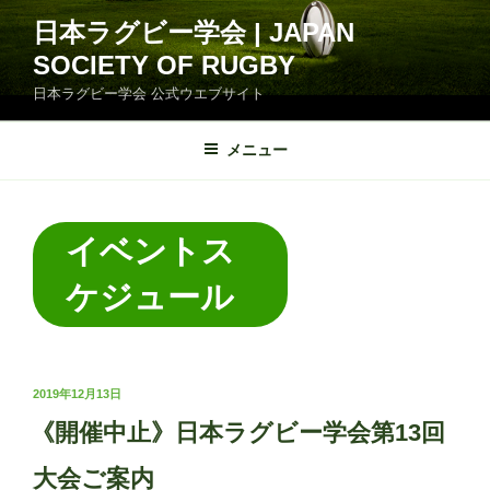
コ
日本ラグビー学会 | JAPAN
ン
SOCIETY OF RUGBY
テ
ン
日本ラグビー学会 公式ウエブサイト
ツ
へ
メニュー
ス
キ
ッ
イベントス
プ
ケジュール
投
2019年12月13日
稿
《開催中止》日本ラグビー学会第13回
日:
大会ご案内