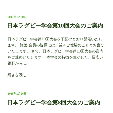
本
13
ラ
回
グ
投
2017年1月30日
大
稿
ビ
会
日本ラグビー学会第10回大会のご案内
日:
ー
ご
学
案
日本ラグビー学会第10回大会を下記のとおり開催いたし
会
内”
ます。 謹啓 会員の皆様には、益々ご健勝のこととお喜び
第
の
いたします。 さて、日本ラグビー学会第10回大会の案内
12
をご連絡いたします。 本学会の特徴を生かした、幅広い
回
視野から …
大
会
“日
続きを読む
ご
本
案
ラ
内”
グ
投
2015年1月26日
の
稿
ビ
日本ラグビー学会第8回大会のご案内
日:
ー
学