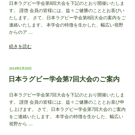
日本ラグビー学会第8回大会を下記のとおり開催いたしま
会
す。 謹啓 会員の皆様には、益々ご健勝のこととお喜びい
第
たします。 さて、日本ラグビー学会第8回大会の案内をご
10
連絡いたします。 本学会の特徴を生かした、幅広い視野
回
からのア …
大
会
“日
続きを読む
の
本
ご
ラ
案
グ
投
2014年2月20日
内”
稿
ビ
の
日本ラグビー学会第7回大会のご案内
日:
ー
学
日本ラグビー学会第7回大会を下記のとおり開催いたしま
会
す。 謹啓 会員の皆様には、益々ご健勝のこととお喜び申
第
し上げます。 さて、日本ラグビー学会第7回大会のご案内
8
をご連絡いたします。 本学会の特徴を生かした、幅広い
回
視野から …
大
会