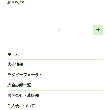
“日
続きを読む
の
本
ご
ラ
案
グ
内”
ビ
の
投
次
固定ページ
1
ー
の
稿
学
ペ
の
会
ー
ペ
第
ジ
ホーム
7
ー
回
ジ
大会情報
大
送
会
ラグビーフォーラム
り
の
ご
大会抄録一覧
案
お問合せ・連絡先
内”
の
ご入会について