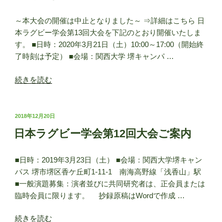
～本大会の開催は中止となりました～ ⇒詳細はこちら 日
本ラグビー学会第13回大会を下記のとおり開催いたしま
す。 ■日時：2020年3月21日（土）10:00～17:00（開始終
了時刻は予定） ■会場：関西大学 堺キャンパ …
“《開
続きを読む
催
中
止》
投
2018年12月20日
稿
日
日本ラグビー学会第12回大会ご案内
日:
本
ラ
■日時：2019年3月23日（土） ■会場：関西大学堺キャン
グ
パス 堺市堺区香ケ丘町1-11-1 南海高野線「浅香山」駅
ビ
■一般演題募集：演者並びに共同研究者は、正会員または
ー
臨時会員に限ります。 抄録原稿はWordで作成 …
学
会
“日
続きを読む
第