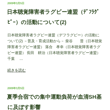
の
投
2009年3月5日
へ”
稿
ス
日本聴覚障害者ラグビー連盟（ﾃﾞﾌﾗｸﾞ
の
日:
ポ
ー
ﾋﾞｰ）の活動について(2)
ツ
（学
日本聴覚障害者ラグビー連盟（デフラグビー）の活動に
校
ついて(2) －普及・育成活動から－ 柴谷 晋（日本聴覚
教
障害者ラグビー連盟） 落合 孝幸（日本聴覚障害者ラグ
育）
ビー連盟） 長田 耕治（日本聴覚障害者ラグビー連盟）
と
千葉 …
習
熟
“日
続きを読む
度
本
別
聴
（能
覚
投
2009年3月5日
力
稿
障
夏季合宿での集中運動負荷が血清SH基
別）
日:
害
編
者
に及ぼす影響
成