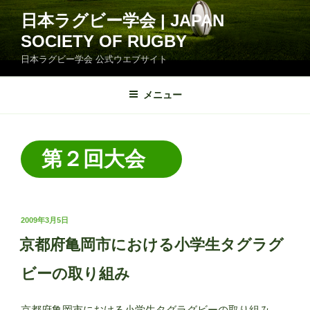
コ
日本ラグビー学会 | JAPAN
ン
SOCIETY OF RUGBY
テ
ン
日本ラグビー学会 公式ウエブサイト
ツ
へ
メニュー
ス
キ
ッ
第２回大会
プ
投
2009年3月5日
稿
京都府亀岡市における小学生タグラグ
日:
ビーの取り組み
京都府亀岡市における小学生タグラグビーの取り組み －