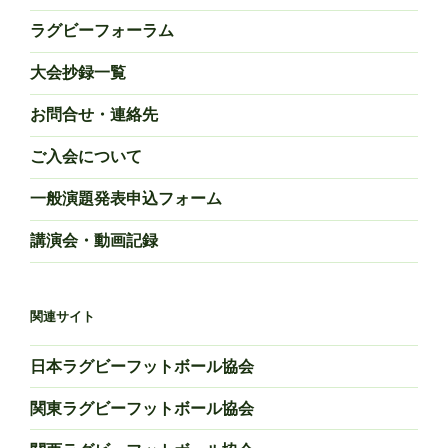
送
(2)”
が
ラグビーフォーラム
り
の
血
清
大会抄録一覧
SH
お問合せ・連絡先
基
に
ご入会について
及
ぼ
一般演題発表申込フォーム
す
影
講演会・動画記録
響”
の
関連サイト
日本ラグビーフットボール協会
関東ラグビーフットボール協会