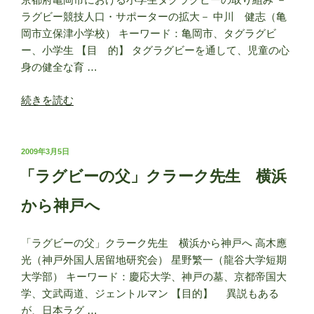
ラグビー競技人口・サポーターの拡大－ 中川 健志（亀
岡市立保津小学校） キーワード：亀岡市、タグラグビ
ー、小学生 【目 的】 タグラグビーを通して、児童の心
身の健全な育 …
“京
続きを読む
都
府
亀
投
2009年3月5日
稿
岡
「ラグビーの父」クラーク先生 横浜
日:
市
に
から神戸へ
お
け
「ラグビーの父」クラーク先生 横浜から神戸へ 高木應
る
光（神戸外国人居留地研究会） 星野繁一（龍谷大学短期
小
大学部） キーワード：慶応大学、神戸の墓、京都帝国大
学
学、文武両道、ジェントルマン 【目的】 異説もある
生
が、日本ラグ …