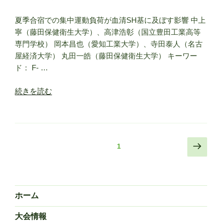
ラ
に
グ
夏季合宿での集中運動負荷が血清SH基に及ぼす影響 中上
よ
ビ
寧（藤田保健衛生大学）、高津浩彰（国立豊田工業高等
る
ー
専門学校） 岡本昌也（愛知工業大学）、寺田泰人（名古
影
連
屋経済大学） 丸田一皓（藤田保健衛生大学） キーワー
響”
盟
ド： F- …
の
（ﾃﾞ
ﾌ
“夏
続きを読む
ﾗ
季
ｸﾞ
合
ﾋﾞ
宿
ｰ）
で
投
次
の
固定ページ
1
の
の
稿
活
集
ペ
動
の
中
ー
に
ペ
運
ジ
つ
ホーム
動
ー
い
負
ジ
て
大会情報
荷