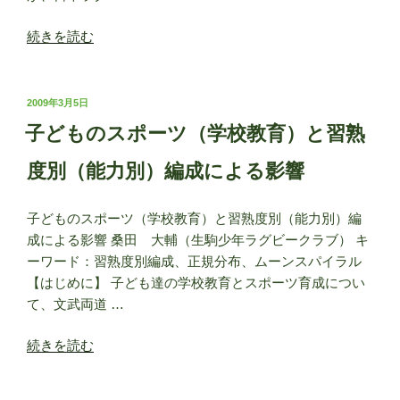
タ
グ
“「ラ
続きを読む
ラ
グ
グ
ビ
ビ
ー
投
2009年3月5日
ー
稿
の
子どものスポーツ（学校教育）と習熟
の
日:
父」
取
ク
度別（能力別）編成による影響
り
ラ
組
ー
子どものスポーツ（学校教育）と習熟度別（能力別）編
み”
ク
成による影響 桑田 大輔（生駒少年ラグビークラブ） キ
の
先
ーワード：習熟度別編成、正規分布、ムーンスパイラル
生
【はじめに】 子ども達の学校教育とスポーツ育成につい
横
て、文武両道 …
浜
か
“子
続きを読む
ら
ど
神
も
戸