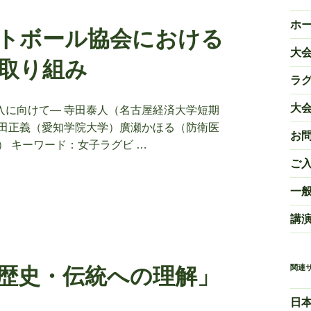
ホ
トボール協会における
大
取り組み
ラ
大
入に向けて― 寺田泰人（名古屋経済大学短期
高田正義（愛知学院大学）廣瀬かほる（防衛医
お
 キーワード：女子ラグビ …
ご
一
講
関連
歴史・伝統への理解」
日