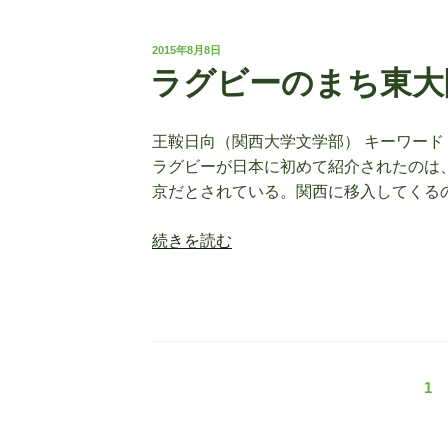
ジ
い
ャ
て”
投
2015年8月8日
ー
稿
の
ラグビーのまち東大
日:
に
よ
る
王鞍日向（関西大学文学部） キーワード
試
ラグビーが日本に初めて紹介されたのは、
合
京だとされている。関西に移入してくるの
内
“ラ
続きを読む
容
グ
分
ビ
析
ー
に
の
関
ま
す
投
固
1
ち
る
定
東
成
稿
ペ
大
果