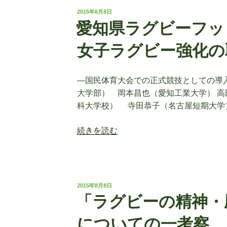
投
2015年8月8日
稿
愛知県ラグビーフッ
日:
女子ラグビー強化の
―国民体育大会での正式競技としての導
大学部） 岡本昌也（愛知工業大学） 
科大学校） 寺田恭子（名古屋短期大学）
“愛
続きを読む
知
県
ラ
グ
投
2015年8月8日
ビ
稿
「ラグビーの精神・
日:
ー
フ
についての一考察