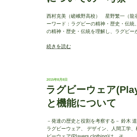
ッ
ト
西村克美（嵯峨野高校） 星野繁一（龍
ボ
ーワード：ラグビーの精神・歴史・伝統、
ー
の精神・歴史・伝統を理解し、ラグビー
ル
協
“「ラ
続きを読む
会
グ
に
ビ
お
ー
け
の
る
投
2015年8月8日
精
稿
女
ラグビーウェア(Playe
日:
神・
子
歴
と機能について
ラ
史・
グ
伝
ビ
－発達の歴史と役割を考察する－ 鈴木 道
統
ー
ラグビーウェア、 デザイン、人間工学、
へ
強
ビーウェア(Players clothing)は、そ …