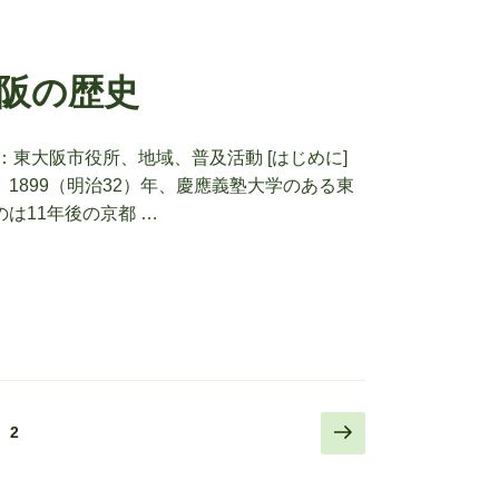
阪の歴史
：東大阪市役所、地域、普及活動 [はじめに]
1899（明治32）年、慶應義塾大学のある東
は11年後の京都 …
次
固
2
の
定
ペ
ペ