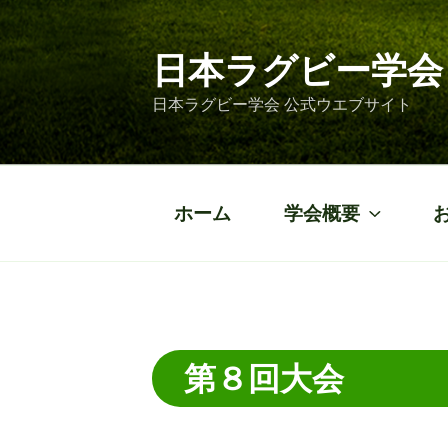
コ
ン
テ
日本ラグビー学会 | J
ン
日本ラグビー学会 公式ウエブサイト
ツ
へ
ス
キ
ッ
ホーム
学会概要
プ
第８回大会