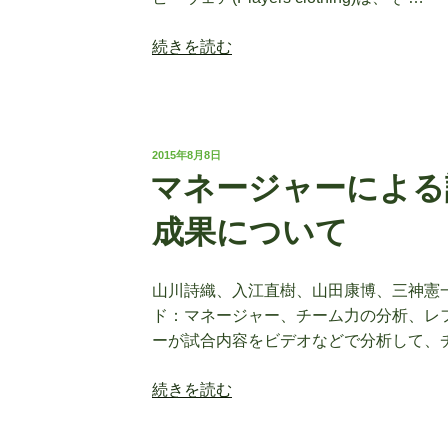
の
化
理
の
“ラ
続きを読む
解」
取
グ
に
り
ビ
つ
組
ー
い
み”
ウ
て
投
2015年8月8日
の
ェ
稿
の
マネージャーによる
日:
ア
一
(Players
成果について
考
clothing)
察”
の
の
山川詩織、入江直樹、山田康博、三神憲一
発
ド：マネージャー、チーム力の分析、レフ
展
ーが試合内容をビデオなどで分析して、
と
機
“マ
続きを読む
能
ネ
に
ー
つ