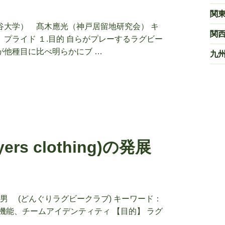
関
谷大学） 髙木應光（神戸居留地研究会） キ
関
プライド １.目的 自らがプレーするラグビー
が他種目に比べ明らかにブ …
九
rs clothing)の発展
男 (どんぐりラグビークラブ) キーワード：
機能、チームアイデンティティ 【目的】 ラグ