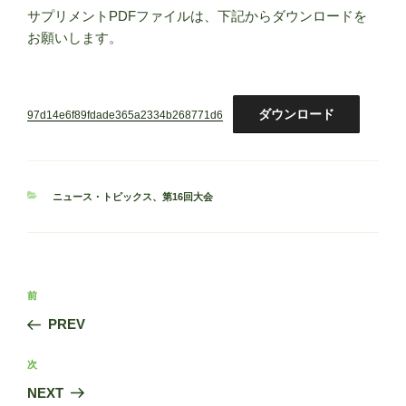
サプリメントPDFファイルは、下記からダウンロードを
お願いします。
ダウンロード
97d14e6f89fdade365a2334b268771d6
カ
ニュース・トピックス
、
第16回大会
テ
ゴ
リ
ー
投
前
前
稿
の
PREV
ナ
投
ビ
稿
次
次
ゲ
の
NEXT