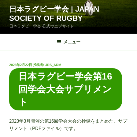
コ
日本ラグビー学会 | JAPAN
ン
SOCIETY OF RUGBY
テ
ン
日本ラグビー学会 公式ウエブサイト
ツ
へ
メニュー
ス
キ
ッ
投
2023年2月22日
投稿者:
JRS_ADM
プ
稿
日本ラグビー学会第16
日:
回学会大会サプリメン
ト
2023年3月開催の第16回学会大会の抄録をまとめた、サプ
リメント（PDFファイル）です。