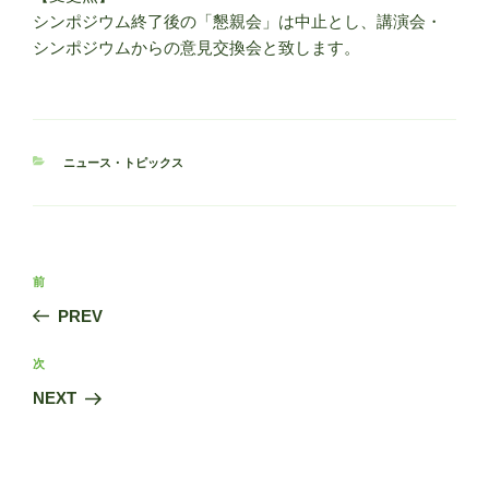
シンポジウム終了後の「懇親会」は中止とし、講演会・
シンポジウムからの意見交換会と致します。
カ
ニュース・トピックス
テ
ゴ
リ
ー
投
前
前
稿
の
PREV
ナ
投
ビ
稿
次
次
ゲ
の
NEXT
投
ー
稿
シ
ョ