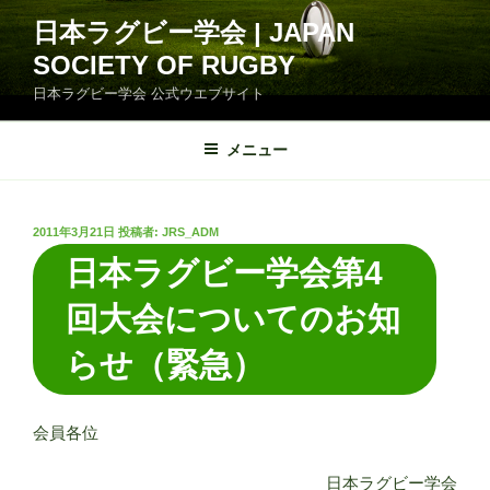
コ
日本ラグビー学会 | JAPAN
ン
SOCIETY OF RUGBY
テ
ン
日本ラグビー学会 公式ウエブサイト
ツ
へ
メニュー
ス
キ
ッ
投
2011年3月21日
投稿者:
JRS_ADM
プ
稿
日本ラグビー学会第4
日:
回大会についてのお知
らせ（緊急）
会員各位
日本ラグビー学会