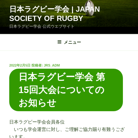
コ
日本ラグビー学会 | JAPAN
ン
SOCIETY OF RUGBY
テ
ン
日本ラグビー学会 公式ウエブサイト
ツ
へ
メニュー
ス
キ
ッ
投
2022年2月5日
投稿者:
JRS_ADM
プ
稿
日本ラグビー学会 第
日:
15回大会についての
お知らせ
日本ラグビー学会会員各位
いつも学会運営に対し、ご理解ご協力賜り有難うござ
います。