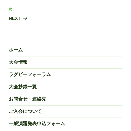
ナ
投
ビ
稿
次
次
ゲ
の
NEXT
投
ー
稿
シ
ョ
ン
ホーム
大会情報
ラグビーフォーラム
大会抄録一覧
お問合せ・連絡先
ご入会について
一般演題発表申込フォーム