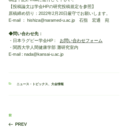
【投稿論文は学会HPの研究投稿規定を参照】
原稿締め切り：2022年2月20日厳守でお願いします。
E-mail ： hishiza@naramed-u.ac.jp 石指 宏通 宛
◆問い合わせ先：
・日本ラグビー学会HP :
お問い合わせフォーム
・関西大学人間健康学部 灘研究室内
E-mail : nada@kansai-u.ac.jp
カ
ニュース・トピックス
、
大会情報
テ
ゴ
リ
ー
投
前
前
稿
の
PREV