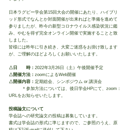
日本ラグビー学会第15回大会の開催にあたり、ハイブリ
ッド形式でなんとか対面開催が出来ればと準備を進めて
参りましたが、昨今の新型コロナウイルス感染状況に鑑
み、やむを得ず完全オンライン開催で実施することと致
しました。
皆様には昨年に引き続き、大変ご迷惑をお掛け致します
が、ご理解のほどよろしくお願いいたします。
△日 時：
2022年3月26日（土）午後開催予定
△開催方法：
zoomによるWeb開催
△開催内容：
定期総会、シンポジウム or 講演会
＊参加方法については、後日学会HPにて、zoom：
URLをお知らせいたします。
投稿論文について
学会誌への研究論文の投稿は募集しています。
書式は学会誌の形式に準じますので、ご参照のうえ、原
稿は下記E-mailに送付して下さい。