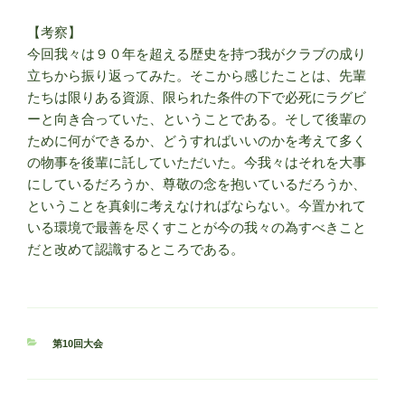
【考察】
今回我々は９０年を超える歴史を持つ我がクラブの成り
立ちから振り返ってみた。そこから感じたことは、先輩
たちは限りある資源、限られた条件の下で必死にラグビ
ーと向き合っていた、ということである。そして後輩の
ために何ができるか、どうすればいいのかを考えて多く
の物事を後輩に託していただいた。今我々はそれを大事
にしているだろうか、尊敬の念を抱いているだろうか、
ということを真剣に考えなければならない。今置かれて
いる環境で最善を尽くすことが今の我々の為すべきこと
だと改めて認識するところである。
カ
第10回大会
テ
ゴ
リ