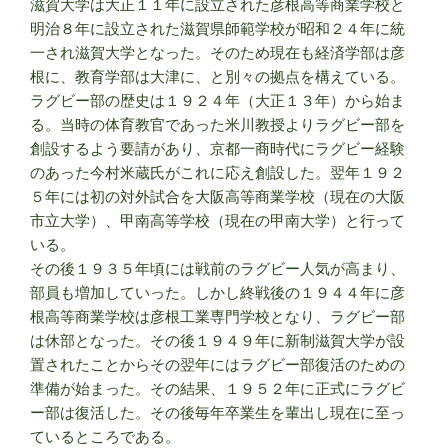
滋賀大学は大正１１年に設立された彦根高等商業学校と
明治８年に設立された滋賀県師範学校が昭和２４年に統
一され滋賀大学となった。そのため現在も経済学部は彦
根に、教育学部は大津に、と別々の拠点を構えている。
ラグビー部の歴史は１９２４年（大正１３年）から始ま
る。当時の体育教官であった米川教授よりラグビー部を
創設するよう要請があり、京都一商時代にラグビー経験
のあった今村米蔵氏がこれに応え創設した。翌年１９２
５年には初の対外試合を大阪高等商業学校（現在の大阪
市立大学）、甲南高等学校（現在の甲南大学）と行って
いる。
その後１９３５年頃には戦前のラグビー人気が高まり、
部員も増加していった。しかし終戦後の１９４４年に彦
根高等商業学校は彦根工業専門学校となり、ラグビー部
は休部となった。その後１９４９年に新制滋賀大学が設
置されたことからその翌年にはラグビー部復活のための
準備が始まった。その結果、１９５２年に正式にラグビ
ー部は復活した。その後毎年卒業生を輩出し現在に至っ
ているところである。