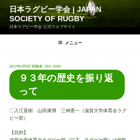
コ
日本ラグビー学会 | JAPAN
ン
SOCIETY OF RUGBY
テ
ン
日本ラグビー学会 公式ウエブサイト
ツ
へ
メニュー
ス
キ
ッ
投
2017年3月9日
投稿者:
JRS_ADM
プ
稿
９３年の歴史を振り返
日:
って
〇入江直樹 山田康博 三神憲一（滋賀大学体育会ラグ
ビー部）
【目的】
滋賀大学体育会ラグビー部（以下、ラグビー部）は総監