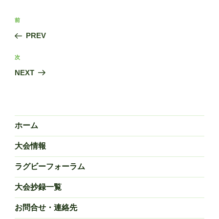
ー
投
前
前
稿
の
PREV
ナ
投
ビ
稿
次
次
ゲ
の
NEXT
投
ー
稿
シ
ョ
ン
ホーム
大会情報
ラグビーフォーラム
大会抄録一覧
お問合せ・連絡先