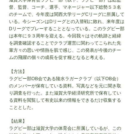
督、監督、コーチ、選手、マネージャー以下総勢５３名
のチームで、今年度は関西大学リーグCリーグに所属して
いる。今シーズンはDリーグとの入替戦に敗れ、来年度は
Dリーグでプレーすることとなっている。このラグビー部
は本年に９３周年を迎える。今回我々はその軌跡と経緯
を調査確認することでクラブ運営に関わってこられた先
輩方々の思いや情熱を肌で感じ、この発表が今後のチー
ムの飛躍の個々の成長を促す糧となると考える。
【方法】
ラグビー部OB会である陵水ラガークラブ（以下OB会）
のメンバーが保有している資料。写真などを元に聞き取
り調査を行った。また滋賀大学経済研究所で保有してい
る資料を閲覧して有史以来の情報をできるだけ収集する
こととした。
【結果】
ラグビー部は滋賀大学の体育会に所属しているが、この